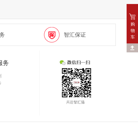
购
物
务
智汇保证
车
服务
则
务