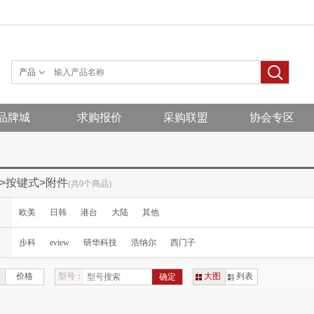
产品
品牌城
求购报价
采购联盟
协会专区
>按键式>附件
(共0个商品)
欧美
日韩
港台
大陆
其他
步科
eview
研华科技
浩纳尔
西门子
价格
型号：
大图
列表