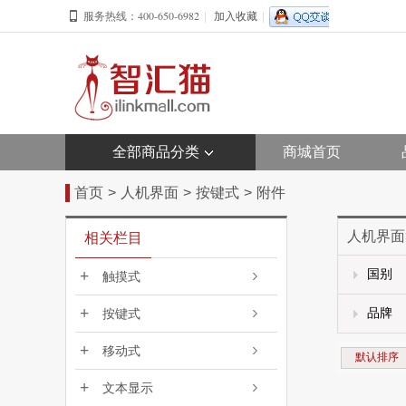
400-650-6982
服务热线：
|
加入收藏
|
全部商品分类
商城首页
首页
>
人机界面
>
按键式
>
附件
人机界面
相关栏目
+
国别
触摸式
+
品牌
按键式
+
移动式
默认排序
+
文本显示